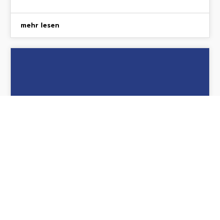
mehr lesen
AKTUELLES
Start in die Freibadsaison 2026:
Neue Öffnungszeiten für das Frei-
und Hallenbad
Die Stadt Schwabmünchen möchte über die
wichtigsten Änderungen informieren.