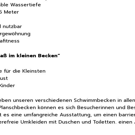
able Wassertiefe
35 Meter
el nutzbar
ergewöhnung
afitness
aß im kleinen Becken“
 für die Kleinsten
lust
Kinder
neben unseren verschiedenen Schwimmbecken in alle
Planschbecken können es sich Besucherinnen und Bes
es eine umfangreiche Ausstattung, um einen barrie
ierefreie Umkleiden mit Duschen und Toiletten, einen
auf der Badeebene.