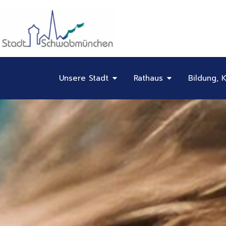
Inhalt
Zum
springen
Inhalt
springen
Öffne Unsere Stadt
Öffne Rathaus
Unsere Stadt
Rathaus
Bildung, K