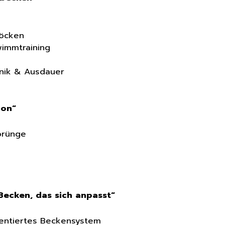
löcken
immtraining
nik & Ausdauer
ion“
prünge
ecken, das sich anpasst“
ientiertes Beckensystem