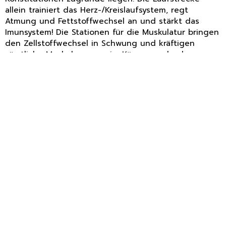
allein trainiert das Herz-/Kreislaufsystem, regt
Atmung und Fettstoffwechsel an und stärkt das
Imunsystem! Die Stationen für die Muskulatur bringen
den Zellstoffwechsel in Schwung und kräftigen
sämtliche Muskelgruppen im Körper, wodurch u. a.
Rücken und Gelenke geschützt und gestützt
werden!
Stadt Schwabmünchen
Fuggerstraße 50
86830 Schwabmünchen
08232/9633-0
08232/9633-23
rathaus@schwabmuenchen.de
sicheres Kontaktformular