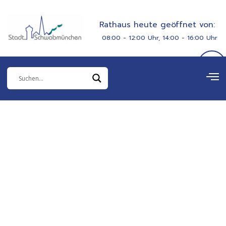
Zum
springen
Inhalt
Rathaus heute geöffnet von:
springen
08:00 - 12:00 Uhr, 14:00 - 16:00 Uhr
Herzlich Willkommen in
Schwab­münchen
Besuchen Sie uns und unsere schöne Umgebung.
Alles Wichtige und interessante Informationen
finden Sie hier!