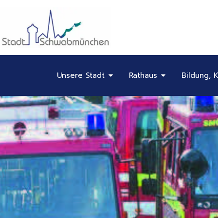
Inhalt
Zum
springen
Inhalt
springen
Öffne Unsere Stadt
Öffne Rathaus
Unsere Stadt
Rathaus
Bildung, K