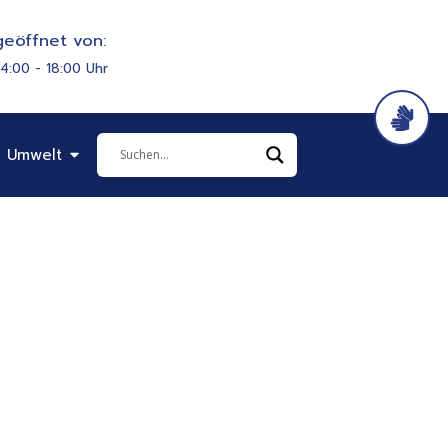
eöffnet von:
14:00 - 18:00 Uhr
it & Soziales
Öffne Bauen & Umwelt
 Umwelt
nden Sie hier!