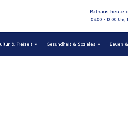
Rathaus heute g
08:00 - 12:00 Uhr, 
Öffne Bildung, Kultur & Freizeit
Öffne Gesundhe
ultur & Freizeit
Gesundheit & Soziales
Bauen &
llkommen
ünchen
g. Alles Wichtige und interessante Informationen fi