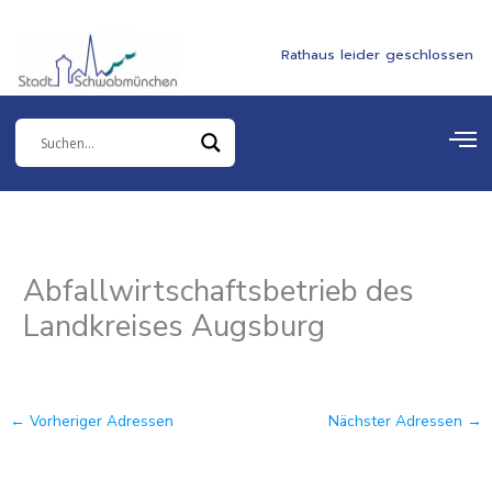
Zum
springen
Inhalt
Rathaus leider geschlossen
springen
Abfallwirtschaftsbetrieb des
Landkreises Augsburg
←
Vorheriger Adressen
Nächster Adressen
→