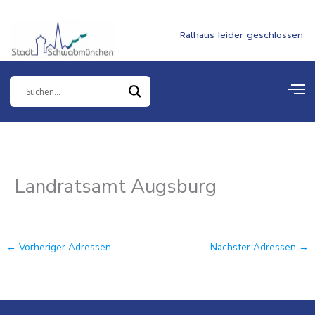
Zum
springen
Inhalt
Rathaus leider geschlossen
springen
Landratsamt Augsburg
←
Vorheriger Adressen
Nächster Adressen
→