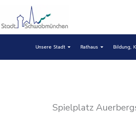
Inhalt
Zum
springen
Inhalt
springen
Öffne Unsere Stadt
Öffne Rathaus
Unsere Stadt
Rathaus
Bildung, K
Spielplatz Auerberg