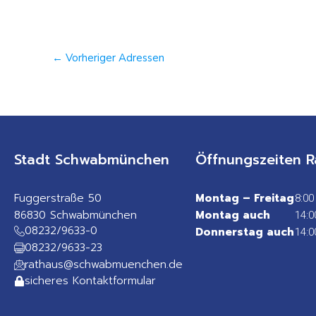
←
Vorheriger Adressen
Stadt Schwabmünchen
Öffnungszeiten R
Fuggerstraße 50
Montag – Freitag
8:00
86830 Schwabmünchen
Montag auch
14:0
08232/9633-0
Donnerstag auch
14:0
08232/9633-23
rathaus@schwabmuenchen.de
sicheres Kontaktformular