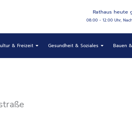
Rathaus heute g
08:00 - 12:00 Uhr, Nac
Öffne Bildung, Kultur & Freizeit
Öffne Gesundhe
ultur & Freizeit
Gesundheit & Soziales
Bauen &
straße