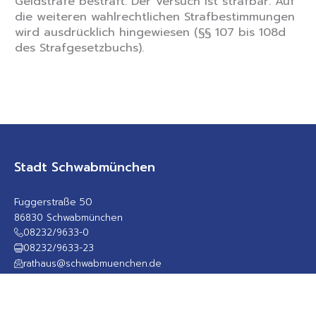
Geldstrafe bestraft. Der Versuch ist strafbar. Auf
die weiteren wahlrechtlichen Strafbestimmungen
wird ausdrücklich hingewiesen (§§ 107 bis 108d
des Strafgesetzbuchs).
Stadt Schwabmünchen
Fuggerstraße 50
86830 Schwabmünchen
08232/9633-0
08232/9633-23
rathaus@schwabmuenchen.de
sicheres Kontaktformular