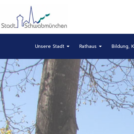
Inhalt
Zum
springen
Inhalt
springen
Öffne Unsere Stadt
Öffne Rathaus
Unsere Stadt
Rathaus
Bildung, K