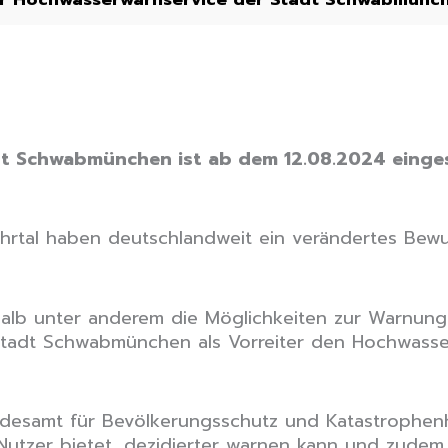
t Schwabmünchen ist ab dem 12.08.2024 eingest
Ahrtal haben deutschlandweit ein verändertes Bewuss
lb unter anderem die Möglichkeiten zur Warnung 
e Stadt Schwabmünchen als Vorreiter den Hochwasse
ndesamt für Bevölkerungsschutz und Katastrophenhi
Nutzer bietet, dezidierter warnen kann und zudem n