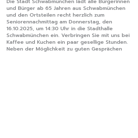
Die Stadt Schwabmünchen lädt alle Bürgerinnen
und Bürger ab 65 Jahren aus Schwabmünchen
und den Ortsteilen recht herzlich zum
Seniorennachmittag am Donnerstag, den
16.10.2025, um 14:30 Uhr in die Stadthalle
Schwabmünchen ein. Verbringen Sie mit uns bei
Kaffee und Kuchen ein paar gesellige Stunden.
Neben der Möglichkeit zu guten Gesprächen
wird es einen interessanten Vortrag „SOS
Notfalldose = Information im Notfall“ geben.
Wenn Sie am Seniorennachmittag teilnehmen
möchten, bitten wir Sie um Anmeldung unter
Telefon 08232/9633-0 bei Frau Vogele.
Lorenz Müller
Erster Bürgermeister
Ulrich Weißenbach
Seniorenbeauftragter