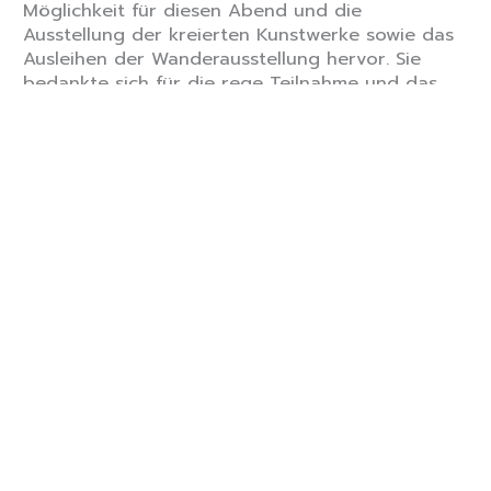
Möglichkeit für diesen Abend und die
Ausstellung der kreierten Kunstwerke sowie das
Ausleihen der Wanderausstellung hervor. Sie
bedankte sich für die rege Teilnahme und das
Interesse der Besucher an diesem Abend und
wies darauf hin, dass passend zum Thema nur
als Kollektiv im Zusammenspiel solche Projekte
funktionieren.
Abgerundet wurde der Abend mit einem
wunderschönen musikalischen Rahmen durch das
schulische Jazz-Ensemble und einem „Too Good
To Go“ Buffet sowie Getränken durch die
Schülerschaft, welche gegen eine freiwillige
Spende für den Q13 Abiball erhalten werden
konnten. Neben dem „Too Good To Go“ Buffet
wurde auch Besuchern die Möglichkeit zum
Mitnehmen von gesunden Food-Sharing
Lebensmitteln gegeben als ein starkes Zeichen
gegen Lebensmittelverschwendung.