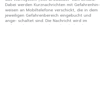
Dabei werden Kurznachrichten mit Gefahrenhin-
weisen an Mobiltelefone verschickt, die in dem
jeweiligen Gefahrenbereich eingebucht und
ange- schaltet sind. Die Nachricht wird im
Auftrag der Katastrophenschutzbehörden von
den Mobilfunk- anbietern in die einzelnen
Empfangszellen gesendet und ist für die
Empfangenden kostenfrei. Alle Informationen zu
„Cell Broadcast“ sind online unter
www.bbk.bund.de
zu finden. Außerdem gibt es
beispielsweise die kostenfreie Notfall-
Informations- und Nachrichten-App des Bundes,
kurz NINA. Wer NINA installiert hat, wird durch
eine Push-Benachrichtigung auf das Smartphone
über Gefahren informiert und erhält konkrete
Verhaltenshinweise für den Selbstschutz. Alle
Informati- onen zu NINA finden Interessierte
unter
www.landkreis-augsburg.de/nina
. NINA und
Cell Broadcast werden am 12. März 2026
ebenfalls ab 11 Uhr getestet. Ab 11.30 Uhr