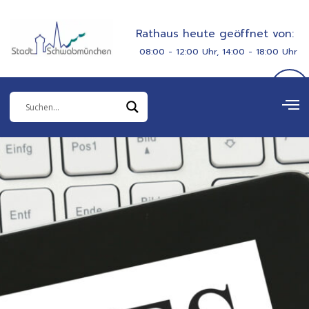
Zum
springen
Inhalt
Rathaus heute geöffnet von:
springen
08:00 - 12:00 Uhr, 14:00 - 18:00 Uhr