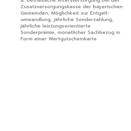
B. betriebliche Altersversorgung bei der
Zusatzversorgungskasse der bayerischen
Gemeinden, Möglichkeit zur Entgelt-
umwandlung, jährliche Sonderzahlung,
jährliche leistungsorientierte
Sonderprämie, monatlicher Sachbezug in
Form einer Wertgutscheinkarte
Für weitere Informationen steht Ihnen Herr
Dörnhöfer, Telefon 08232/9633-74, gerne zur
Verfügung.
Haben wir Ihr Interesse geweckt?
Dann bewerben Sie sich bitte mit
aussagekräftigen Bewerbungsunterlagen bis
spätestens
07.06.2026
unter
schwabmuenchen.de/stellenangebote
.
Wir freuen uns auf Ihre Bewerbung!