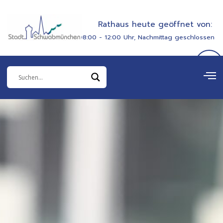
Zum
springen
Inhalt
Rathaus heute geöffnet von:
springen
08:00 - 12:00 Uhr, Nachmittag geschlossen