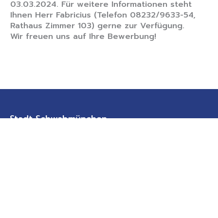
03.03.2024. Für weitere Informationen steht
Ihnen Herr Fabricius (Telefon 08232/9633-54,
Rathaus Zimmer 103) gerne zur Verfügung.
Wir freuen uns auf Ihre Bewerbung!
Stadt Schwabmünchen
Fuggerstraße 50
86830 Schwabmünchen
08232/9633-0
08232/9633-23
rathaus@schwabmuenchen.de
sicheres Kontaktformular