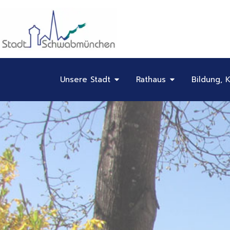
Inhalt
Zum
springen
Inhalt
springen
Öffne Unsere Stadt
Öffne Rathaus
Unsere Stadt
Rathaus
Bildung, K