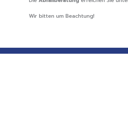
Die
Abfallberatung
erreichen Sie unte
Wir bitten um Beachtung!
Stadt Schwabmünchen
Öffnungszeiten R
Fuggerstraße 50
Montag – Freitag
8:00
86830 Schwabmünchen
Montag auch
14:0
08232/9633-0
Donnerstag auch
14:0
08232/9633-23
rathaus@schwabmuenchen.de
sicheres Kontaktformular