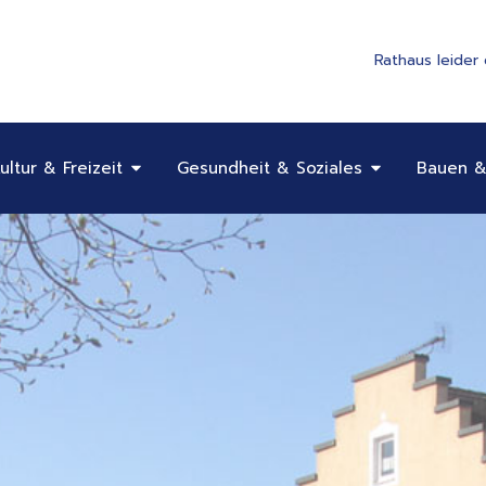
Rathaus leider
Öffne Bildung, Kultur & Freizeit
Öffne Gesundhe
ultur & Freizeit
Gesundheit & Soziales
Bauen &