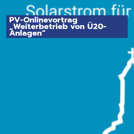
PV-Onlinevortrag
„Weiterbetrieb von Ü20-
Anlagen“