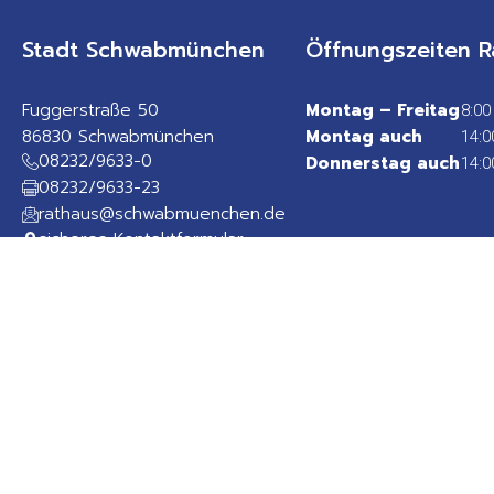
Stadt Schwabmünchen
Öffnungszeiten R
Fuggerstraße 50
Montag – Freitag
8:00
86830 Schwabmünchen
Montag auch
14:0
08232/9633-0
Donnerstag auch
14:0
08232/9633-23
rathaus@schwabmuenchen.de
sicheres Kontaktformular