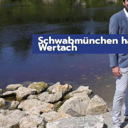
Schwabmünchen ha
Wertach