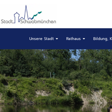
Inhalt
Zum
springen
Inhalt
springen
Öffne Unsere Stadt
Öffne Rathaus
Unsere Stadt
Rathaus
Bildung, K