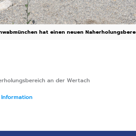
hwabmünchen hat einen neuen Naherholungsberei
rholungsbereich an der Wertach
Information