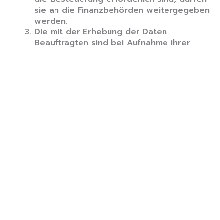
sie an die Finanzbehörden weitergegeben
werden.
Die mit der Erhebung der Daten
Beauftragten sind bei Aufnahme ihrer
Tätigkeit nach Maßgabe des Absatzes 2
zu verpflichten. Ihre Pflichten bestehen
nach Beendigung ihrer Tätigkeit fort.
Verweigert ein nach Absatz 1
Auskunftspflichtiger die Auskunft, ist §
208 Satz 2 bis 4 über die Androhung und
Festsetzung eines Zwangsgelds
entsprechend anzuwenden. Der
Auskunftspflichtige kann die Auskunft auf
solche Fragen verweigern, deren
Beantwortung ihn selbst oder einen der
in § 383 Absatz 1 Nummer 1 bis 3 der
Zivilprozessordnung bezeichneten
Angehörigen der Gefahr strafrechtlicher
Verfolgung oder eines Verfahrens nach
dem Gesetz über Ordnungswidrigkeiten