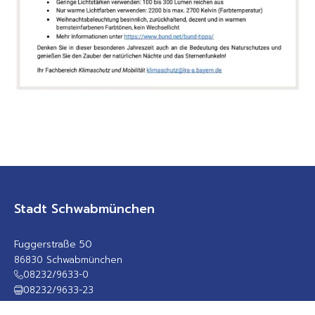
Stadt Schwabmünchen
Fuggerstraße 50
86830 Schwabmünchen
08232/9633-0
08232/9633-23
rathaus@schwabmuenchen.de