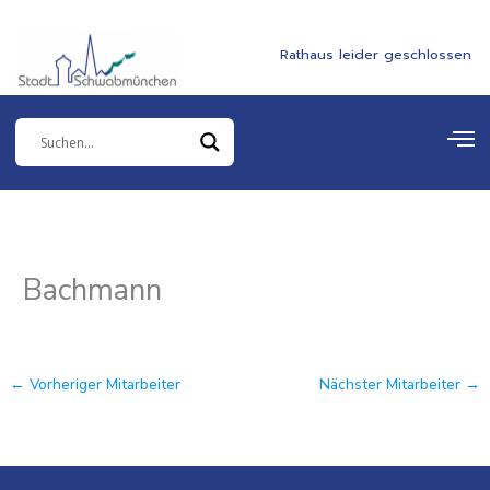
Zum
springen
Inhalt
Rathaus leider geschlossen
springen
Bachmann
←
Vorheriger Mitarbeiter
Nächster Mitarbeiter
→