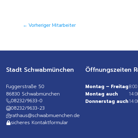
←
Vorheriger Mitarbeiter
Stadt Schwabmünchen
Öffnungszeiten R
Fuggerstraße 50
Montag – Freitag
8:00
86830 Schwabmünchen
Montag auch
14:0
08232/9633-0
Donnerstag auch
14:0
08232/9633-23
rathaus@schwabmuenchen.de
sicheres Kontaktformular