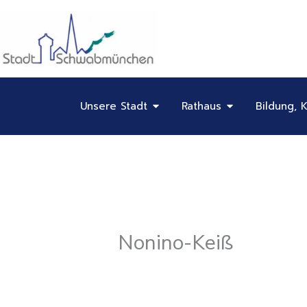
Inhalt
Zum
springen
Inhalt
springen
Öffne Unsere Stadt
Öffne Rathaus
Unsere Stadt
Rathaus
Bildung, K
Nonino-Keiß