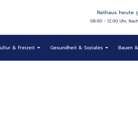
Rathaus heute g
08:00 - 12:00 Uhr, Nac
Öffne Bildung, Kultur & Freizeit
Öffne Gesundhe
ultur & Freizeit
Gesundheit & Soziales
Bauen &