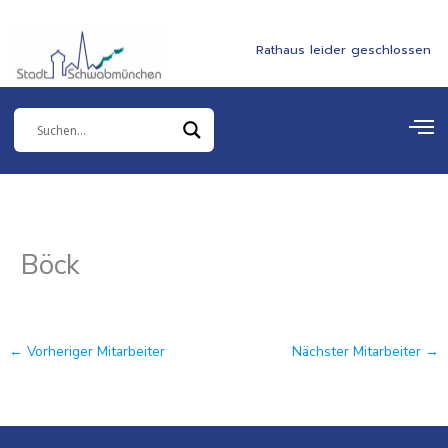
Zum
springen
Inhalt
Rathaus leider geschlossen
springen
Böck
←
Vorheriger Mitarbeiter
Nächster Mitarbeiter
→