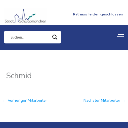
Zum
springen
Inhalt
Rathaus leider geschlossen
springen
Schmid
←
Vorheriger Mitarbeiter
Nächster Mitarbeiter
→