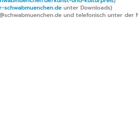
hwabmuenchen.de/kunst-und-kulturpreis
)
ur-schwabmuenchen.de
unter Downloads)
er@schwabmuenchen.de und telefonisch unter der
athaus
Wichtige Links
Kontakt