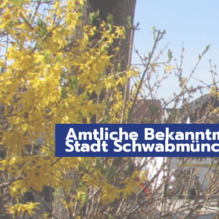
Amtliche Bekanntm
Stadt Schwabmün