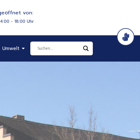
eöffnet von:
14:00 - 18:00 Uhr
it & Soziales
Öffne Bauen & Umwelt
 Umwelt