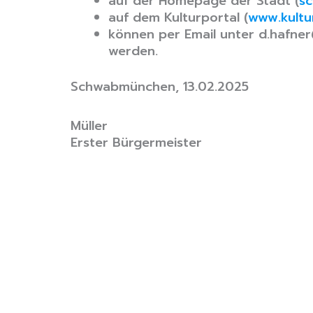
auf der Homepage der Stadt (
sc
auf dem Kulturportal (
www.kult
können per Email unter d.hafn
werden.
Schwabmünchen, 13.02.2025
Müller
Erster Bürgermeister
Stadt Schwabmünchen
Öffnungszeiten R