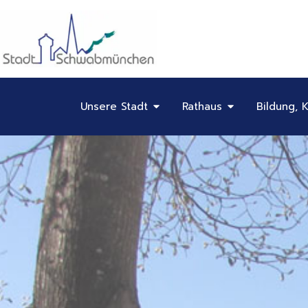
Inhalt
Zum
springen
Inhalt
springen
Öffne Unsere Stadt
Öffne Rathaus
Unsere Stadt
Rathaus
Bildung, K