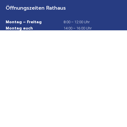
Öffnungszeiten Rathaus
Montag – Freitag
8:00 – 12:00 Uhr
Montag auch
14:00 – 16:00 Uhr
Donnerstag auch
14:00 – 18:00 Uhr
Wichtige Links
Stadtplan
Sitemap
Impressum
Datenschutz
Barrierefreiheit
Gebärdensprache
Kontakt