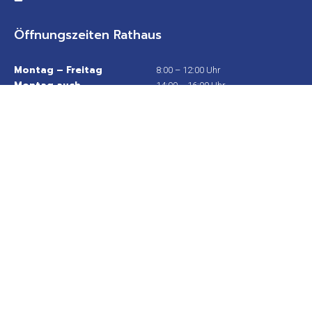
Öffnungszeiten Rathaus
Montag – Freitag
8:00 – 12:00 Uhr
Montag auch
14:00 – 16:00 Uhr
Donnerstag auch
14:00 – 18:00 Uhr
Wichtige Links
Stadtplan
Sitemap
Impressum
Datenschutz
Barrierefreiheit
Gebärdensprache
Kontakt