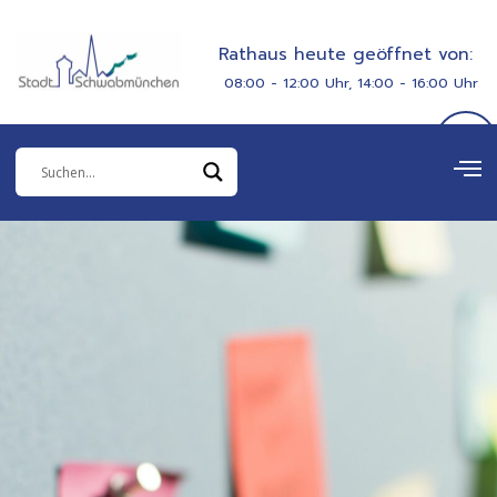
Zum
springen
Inhalt
Rathaus heute geöffnet von:
springen
08:00 - 12:00 Uhr, 14:00 - 16:00 Uhr