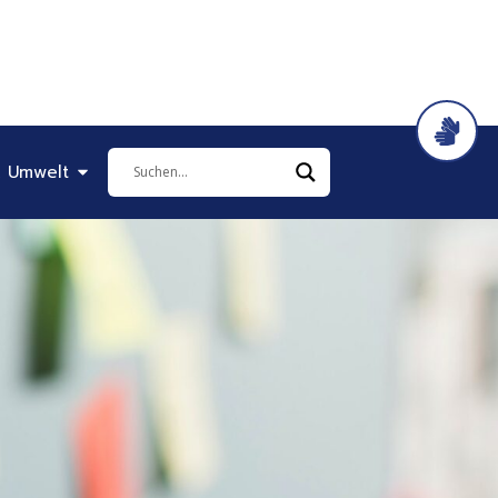
it & Soziales
Öffne Bauen & Umwelt
 Umwelt