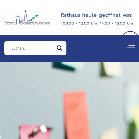
Zum
springen
Inhalt
Rathaus heute geöffnet von:
springen
08:00 - 12:00 Uhr, 14:00 - 18:00 Uhr