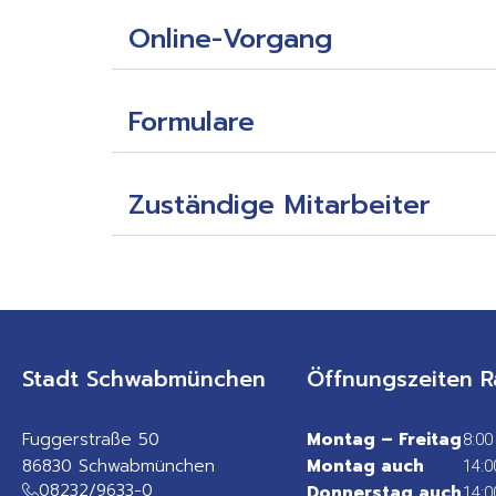
Online-Vorgang
Formulare
Zuständige Mitarbeiter
Stadt Schwabmünchen
Öffnungszeiten R
Fuggerstraße 50
Montag – Freitag
8:00
86830 Schwabmünchen
Montag auch
14:0
08232/9633-0
Donnerstag auch
14:0