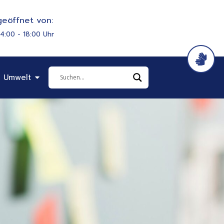
eöffnet von:
14:00 - 18:00 Uhr
it & Soziales
Öffne Bauen & Umwelt
 Umwelt