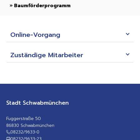
»
Baumförderprogramm
»
Online-Vorgang
Zuständige Mitarbeiter
Stadt Schwabmünchen
Fuggerstraße 50
86830 Schwabmünchen
08232/9633-0
08232/9633-23