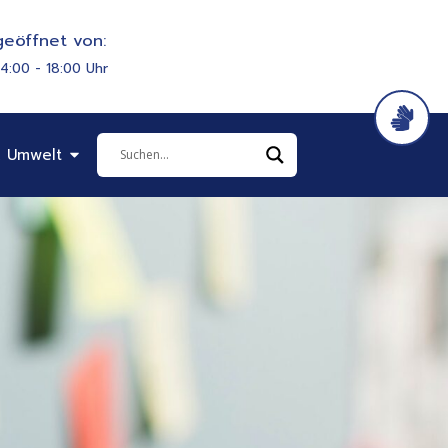
eöffnet von:
14:00 - 18:00 Uhr
it & Soziales
Öffne Bauen & Umwelt
 Umwelt