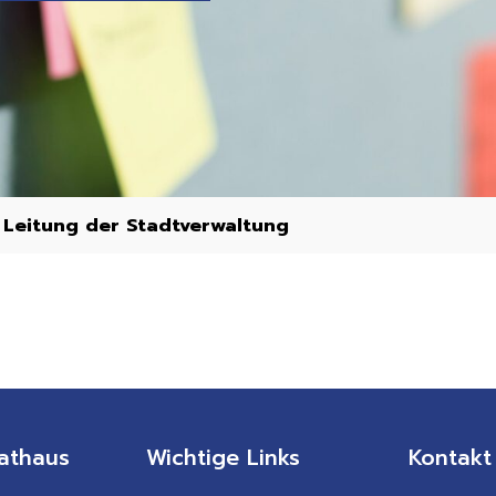
»
Leitung der Stadtverwaltung
»
athaus
Wichtige Links
Kontakt