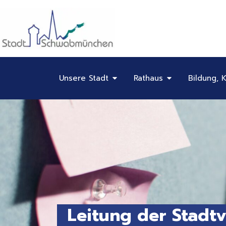
Inhalt
Zum
springen
Inhalt
springen
Öffne Unsere Stadt
Öffne Rathaus
Unsere Stadt
Rathaus
Bildung, K
Leitung der Stadt