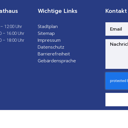
athaus
Wichtige Links
Kontakt
Stadtplan
 – 12:00 Uhr
Sitemap
0 – 16:00 Uhr
Impressum
0 – 18:00 Uhr
Datenschutz
Barrierefreiheit
Gebärdensprache
F
Copyright 2025 © All rights Reserved.
a