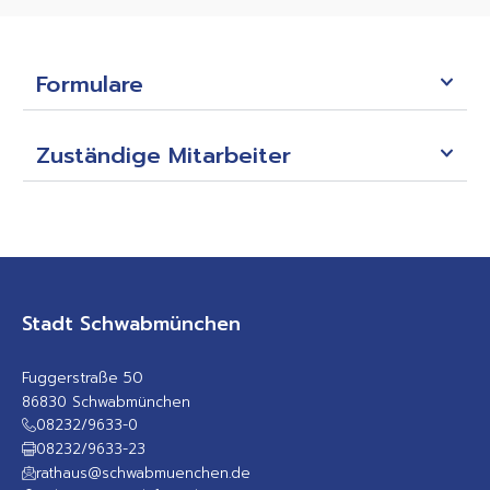
Formulare
Zuständige Mitarbeiter
Stadt Schwabmünchen
Fuggerstraße 50
86830 Schwabmünchen
08232/9633-0
08232/9633-23
rathaus@schwabmuenchen.de