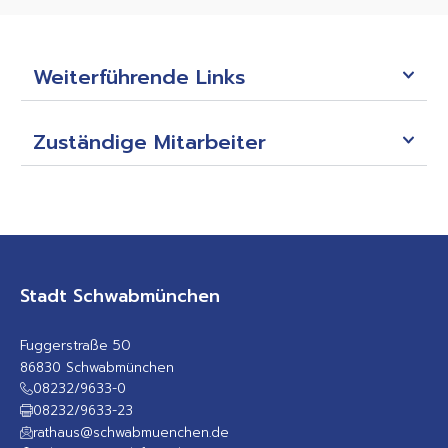
Weiterführende Links
Zuständige Mitarbeiter
Stadt Schwabmünchen
Fuggerstraße 50
86830 Schwabmünchen
08232/9633-0
08232/9633-23
rathaus@schwabmuenchen.de