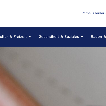
Rathaus leider
Öffne Bildung, Kultur & Freizeit
Öffne Gesundhe
ultur & Freizeit
Gesundheit & Soziales
Bauen &