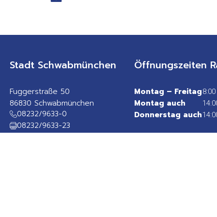
Stadt Schwabmünchen
Öffnungszeiten R
Fuggerstraße 50
Montag – Freitag
8:00
86830 Schwabmünchen
Montag auch
14:0
08232/9633-0
Donnerstag auch
14:0
08232/9633-23
rathaus@schwabmuenchen.de
sicheres Kontaktformular