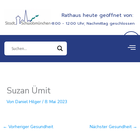
Zum
springen
Inhalt
Rathaus heute geöffnet von:
springen
08:00 - 12:00 Uhr, Nachmittag geschlossen
Suzan Ümit
Von
Daniel Hilger
/
8. Mai 2023
←
Vorheriger Gesundheit
Nächster Gesundheit
→