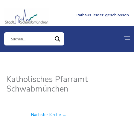
Zum
springen
Inhalt
Rathaus leider geschlossen
springen
Katholisches Pfarramt
Schwabmünchen
Nächster Kirche
→