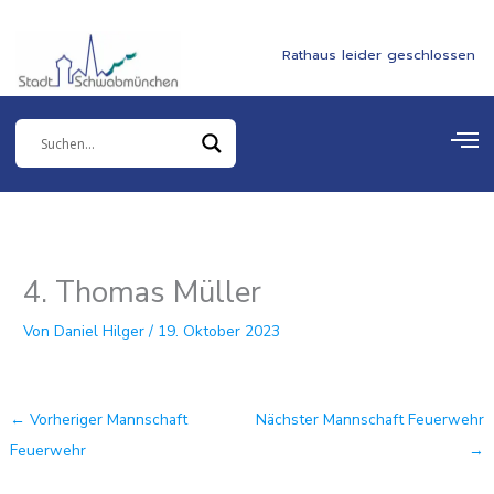
Zum
springen
Inhalt
Rathaus leider geschlossen
springen
4. Thomas Müller
Von
Daniel Hilger
/
19. Oktober 2023
←
Vorheriger Mannschaft
Nächster Mannschaft Feuerwehr
Feuerwehr
→