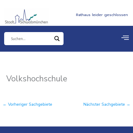
Zum
springen
Inhalt
Rathaus leider geschlossen
springen
Volkshochschule
←
Vorheriger Sachgebiete
Nächster Sachgebiete
→