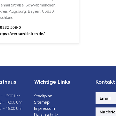
enhartstraße, Schwabmünchen,
kreis Augsburg, Bayern, 86830,
schland
8232 508-0
ttps://wertachkliniken.de/
athaus
Wichtige Links
Kontakt
Stadtplan
 – 12:00 Uhr
Sitemap
0 – 16:00 Uhr
Impressum
0 – 18:00 Uhr
Datenschutz