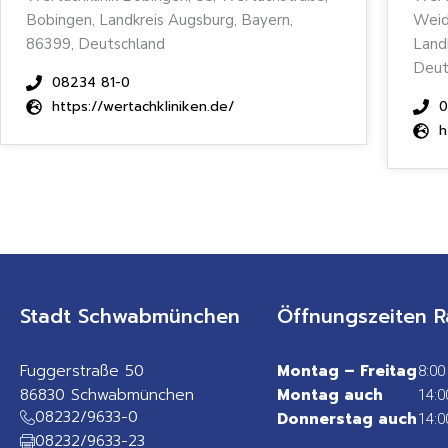
Bobingen, Landkreis Augsburg, Bayern,
Weid
86399, Deutschland
Land
Deut
08234 81-0
https://wertachkliniken.de/
0
h
Stadt Schwabmünchen
Öffnungszeiten R
Fuggerstraße 50
Montag – Freitag
8:00
86830 Schwabmünchen
Montag auch
14:0
08232/9633-0
Donnerstag auch
14:0
08232/9633-23