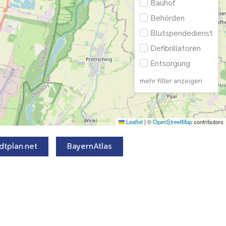
Bauhof
Behörden
Blutspendedienst
Defibrillatoren
Entsorgung
mehr filter anzeigen
Leaflet
|
©
OpenStreetMap
contributors
dtplan.net
BayernAtlas