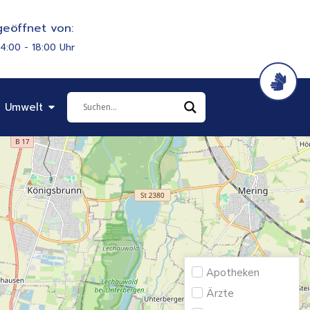
eöffnet von:
14:00 - 18:00 Uhr
it & Soziales
Öffne Bauen & Umwelt
 Umwelt
Apotheken
Ärzte