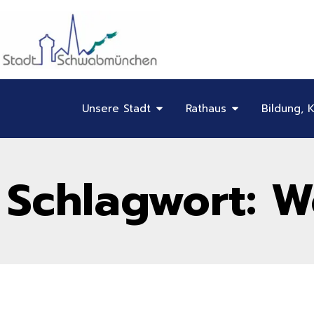
Inhalt
Zum
springen
Inhalt
springen
Öffne Unsere Stadt
Öffne Rathaus
Unsere Stadt
Rathaus
Bildung, K
Schlagwort: 