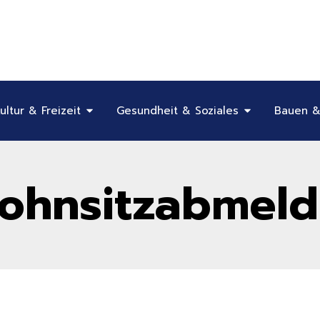
Öffne Bildung, Kultur & Freizeit
Öffne Gesundhe
ultur & Freizeit
Gesundheit & Soziales
Bauen &
Wohnsitzabmel