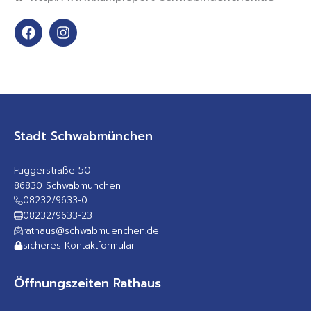
F
I
a
n
c
s
e
t
b
a
o
g
o
r
k
a
m
Stadt Schwabmünchen
Fuggerstraße 50
86830 Schwabmünchen
08232/9633-0
08232/9633-23
rathaus@schwabmuenchen.de
sicheres Kontaktformular
Öffnungszeiten Rathaus