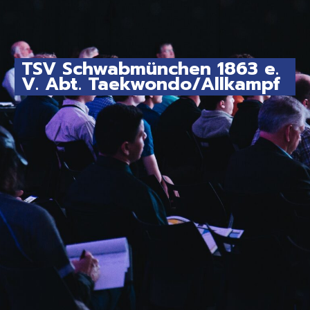
TSV Schwabmünchen 1863 e.
V. Abt. Taekwondo/Allkampf