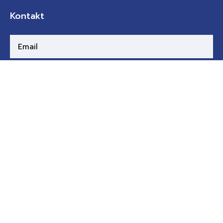
Kontakt
ABSCHICKEN
F