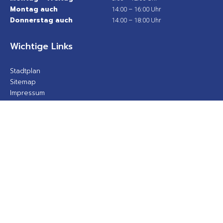
Montag auch
14:00 – 16:00 Uhr
Donnerstag auch
14:00 – 18:00 Uhr
Wichtige Links
Stadtplan
Sitemap
Impressum
Datenschutz
Barrierefreiheit
Gebärdensprache
Kontakt