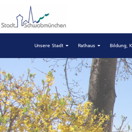
Inhalt
Zum
springen
Inhalt
springen
Öffne Unsere Stadt
Öffne Rathaus
Unsere Stadt
Rathaus
Bildung, K