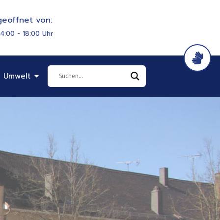
eöffnet von:
14:00 - 18:00 Uhr
it & Soziales
Öffne Bauen & Umwelt
 Umwelt