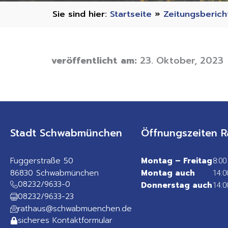
Startseite
»
Zeitungsberich
veröffentlicht am:
23. Oktober, 2023
Stadt Schwabmünchen
Öffnungszeiten R
Fuggerstraße 50
Montag – Freitag
8:00
86830 Schwabmünchen
Montag auch
14:0
08232/9633-0
Donnerstag auch
14:0
08232/9633-23
rathaus@schwabmuenchen.de
sicheres Kontaktformular